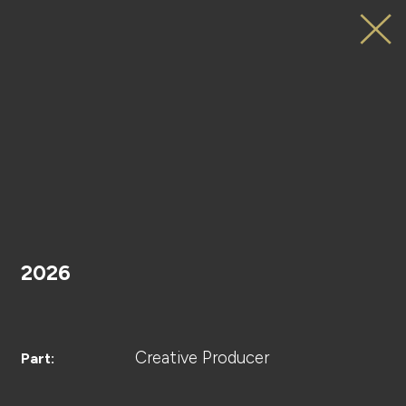
NOGIKOI
10th
Anniversary
HOME
Promotion
Movie
2026
PROJECT
Creative Producer
Part: