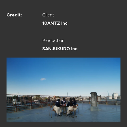
CREATOR
Client
Credit:
10ANTZ Inc.
RECRUIT
Production
SANJUKUDO Inc.
ABOUT