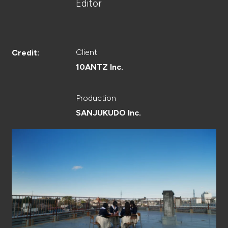
CREATOR
Editor
Client
Credit:
RECRUIT
10ANTZ Inc.
Production
SANJUKUDO Inc.
ABOUT