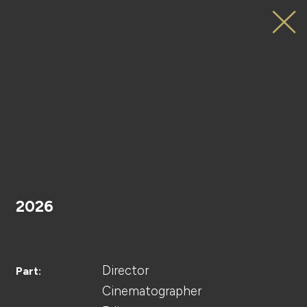
NOGIKOI
10th
Anniversary
HOME
Promotion
Movie
2026
PROJECT
Director
Part:
Cinematographer